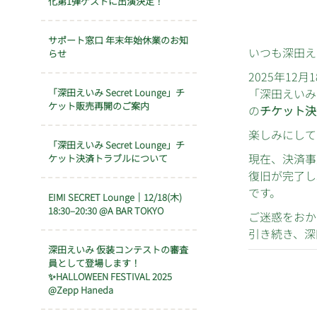
化第1弾ゲストに出演決定！
サポート窓口 年末年始休業のお知
いつも深田え
らせ
2025年12月
「深田えいみ 
「深田えいみ Secret Lounge」チ
ケット販売再開のご案内
の
チケット決
楽しみにして
「深田えいみ Secret Lounge」チ
現在、決済事
ケット決済トラブルについて
復旧が完了し
です。
EIMI SECRET Lounge｜12/18(木)
18:30–20:30 @A BAR TOKYO
ご迷惑をおか
引き続き、深
深田えいみ 仮装コンテストの審査
員として登場します！
✨HALLOWEEN FESTIVAL 2025
@Zepp Haneda